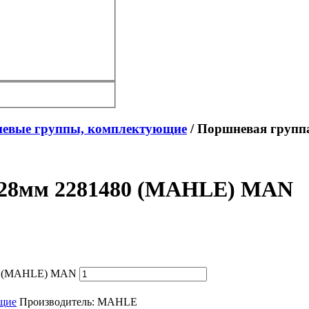
евые группы, комплектующие
/ Поршневая групп
D128мм 2281480 (MAHLE) MAN
80 (MAHLE) MAN
щие
Производитель:
MAHLE