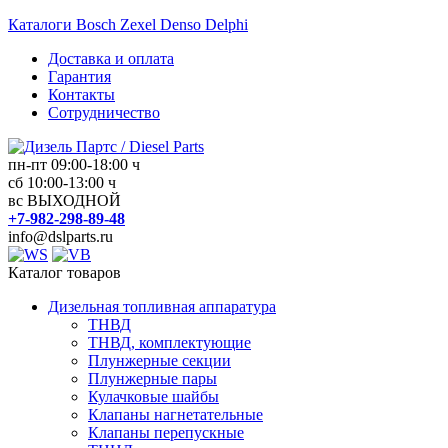
Перейти
Каталоги Bosch Zexel Denso Delphi
к
Доставка и оплата
содержимому
Гарантия
Контакты
Сотрудничество
пн-пт 09:00-18:00 ч
сб 10:00-13:00 ч
Дизель
вс ВЫХОДНОЙ
Партс
+7-982-298-89-48
/
info@dslparts.ru
Diesel
Parts
Каталог товаров
Дизельная топливная аппаратура
Дизельная
ТНВД
топливная
ТНВД, комплектующие
аппаратура
Плунжерные секции
Плунжерные пары
Кулачковые шайбы
Клапаны нагнетательные
Клапаны перепускные