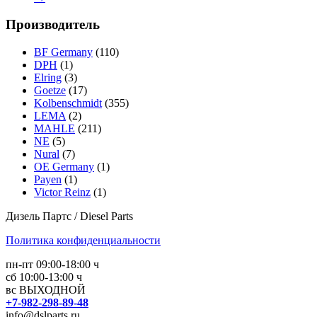
Производитель
BF Germany
(110)
DPH
(1)
Elring
(3)
Goetze
(17)
Kolbenschmidt
(355)
LEMA
(2)
MAHLE
(211)
NE
(5)
Nural
(7)
OE Germany
(1)
Payen
(1)
Victor Reinz
(1)
Дизель Партс / Diesel Parts
Политика конфиденциальности
пн-пт 09:00-18:00 ч
сб 10:00-13:00 ч
вс ВЫХОДНОЙ
+7-982-298-89-48
info@dslparts.ru