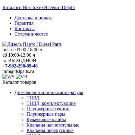
Перейти
Каталоги Bosch Zexel Denso Delphi
к
Доставка и оплата
содержимому
Гарантия
Контакты
Сотрудничество
пн-пт 09:00-18:00 ч
Дизель
сб 10:00-13:00 ч
вс ВЫХОДНОЙ
Партс
+7-982-298-89-48
/
info@dslparts.ru
Diesel
Parts
Каталог товаров
Дизельная топливная аппаратура
Дизельная
ТНВД
топливная
ТНВД, комплектующие
аппаратура
Плунжерные секции
Плунжерные пары
Кулачковые шайбы
Клапаны нагнетательные
Клапаны перепускные