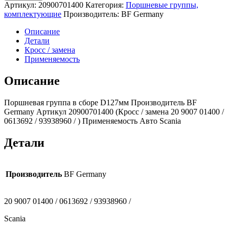
Поршневая
Артикул:
20900701400
Категория:
Поршневые группы,
группа
комплектующие
Производитель:
BF Germany
в
сборе
Описание
D127мм
Детали
20900701400
Кросс / замена
(BF
Применяемость
Germany)
Scania
Описание
Поршневая группа в сборе D127мм Производитель BF
Germany Артикул 20900701400 (Кросс / замена 20 9007 01400 /
0613692 / 93938960 / ) Применяемость Авто Scania
Детали
Производитель
BF Germany
20 9007 01400 / 0613692 / 93938960 /
Scania