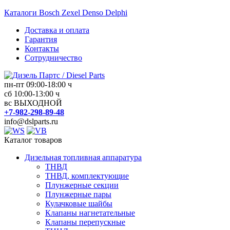
Перейти
Каталоги Bosch Zexel Denso Delphi
к
Доставка и оплата
содержимому
Гарантия
Контакты
Сотрудничество
пн-пт 09:00-18:00 ч
Дизель
сб 10:00-13:00 ч
вс ВЫХОДНОЙ
Партс
+7-982-298-89-48
/
info@dslparts.ru
Diesel
Parts
Каталог товаров
Дизельная топливная аппаратура
Дизельная
ТНВД
топливная
ТНВД, комплектующие
аппаратура
Плунжерные секции
Плунжерные пары
Кулачковые шайбы
Клапаны нагнетательные
Клапаны перепускные