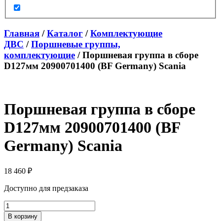
Главная
/
Каталог
/
Комплектующие
ДВС
/
Поршневые группы,
комплектующие
/ Поршневая группа в сборе
D127мм 20900701400 (BF Germany) Scania
Поршневая группа в сборе
D127мм 20900701400 (BF
Germany) Scania
18 460
₽
Доступно для предзаказа
Количество
товара
В корзину