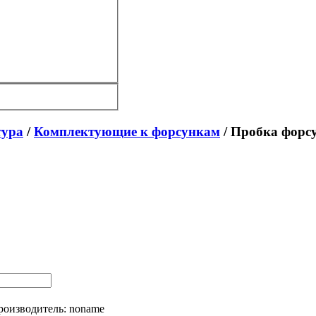
тура
/
Комплектующие к форсункам
/ Пробка форс
роизводитель:
noname