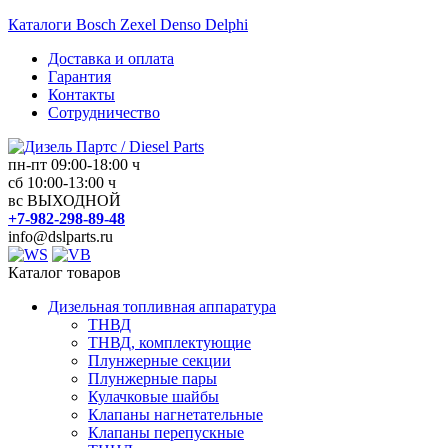
Перейти
Каталоги Bosch Zexel Denso Delphi
к
Доставка и оплата
содержимому
Гарантия
Контакты
Сотрудничество
пн-пт 09:00-18:00 ч
Дизель
сб 10:00-13:00 ч
вс ВЫХОДНОЙ
Партс
+7-982-298-89-48
/
info@dslparts.ru
Diesel
Parts
Каталог товаров
Дизельная топливная аппаратура
Дизельная
ТНВД
топливная
ТНВД, комплектующие
аппаратура
Плунжерные секции
Плунжерные пары
Кулачковые шайбы
Клапаны нагнетательные
Клапаны перепускные