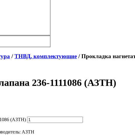
тура
/
ТНВД, комплектующие
/ Прокладка нагнетат
лапана 236-1111086 (АЗТН)
11086 (АЗТН)
водитель:
АЗТН