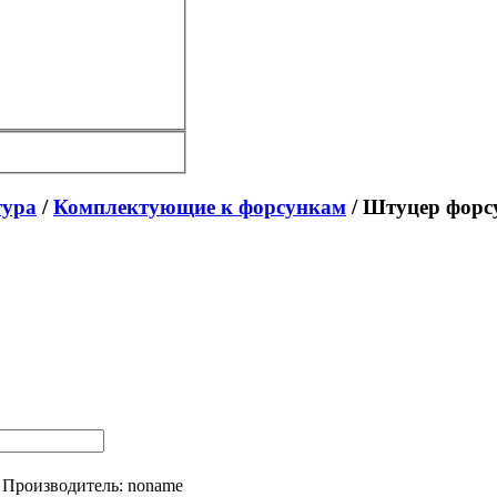
тура
/
Комплектующие к форсункам
/ Штуцер форс
Производитель:
noname