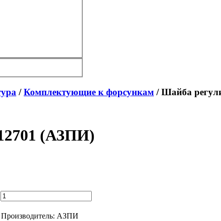
тура
/
Комплектующие к форсункам
/ Шайба регул
12701 (АЗПИ)
Производитель:
АЗПИ