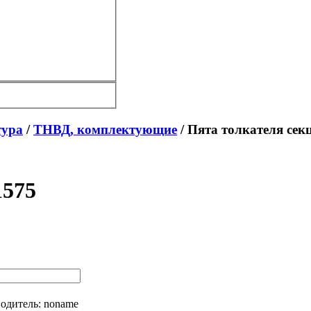
тура
/
ТНВД, комплектующие
/ Пята толкателя сек
1575
одитель:
noname