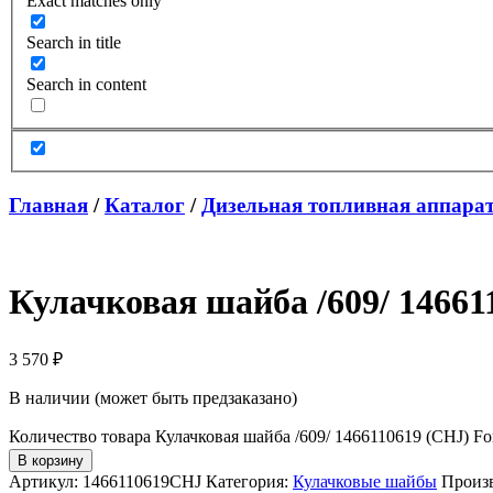
Exact matches only
Search in title
Search in content
Главная
/
Каталог
/
Дизельная топливная аппара
Кулачковая шайба /609/ 14661
3 570
₽
В наличии (может быть предзаказано)
Количество товара Кулачковая шайба /609/ 1466110619 (CHJ) Fo
В корзину
Артикул:
1466110619CHJ
Категория:
Кулачковые шайбы
Произ