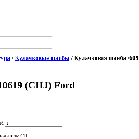
тура
/
Кулачковые шайбы
/ Кулачковая шайба /609
10619 (CHJ) Ford
rd
водитель:
CHJ