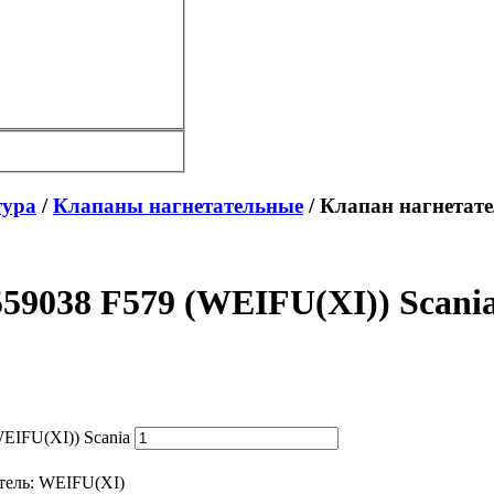
тура
/
Клапаны нагнетательные
/ Клапан нагнетате
59038 F579 (WEIFU(XI)) Scani
EIFU(XI)) Scania
тель:
WEIFU(XI)