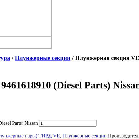
тура
/
Плунжерные секции
/ Плунжерная секция VE 6
461618910 (Diesel Parts) Nissa
sel Parts) Nissan
(плунжерные пары) ТНВД VE
,
Плунжерные секции
Производител