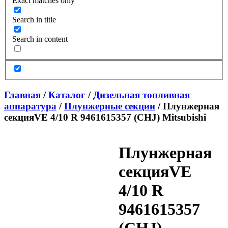
Exact matches only
Search in title
Search in content
Главная
/
Каталог
/
Дизельная топливная
аппаратура
/
Плунжерные секции
/ Плунжерная
секцияVE 4/10 R 9461615357 (CHJ) Mitsubishi
Плунжерная
секцияVE
4/10 R
9461615357