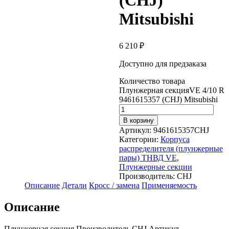
(CHJ)
Mitsubishi
6 210
₽
Доступно для предзаказа
Количество товара
Плунжерная секцияVE 4/10 R
9461615357 (CHJ) Mitsubishi
В корзину
Артикул:
9461615357CHJ
Категории:
Корпуса
распределителя (плунжерные
пары) ТНВД VE
,
Плунжерные секции
Производитель:
CHJ
Описание
Детали
Кросс / замена
Применяемость
Описание
Плунжерная секция Производитель CHJ Артикул