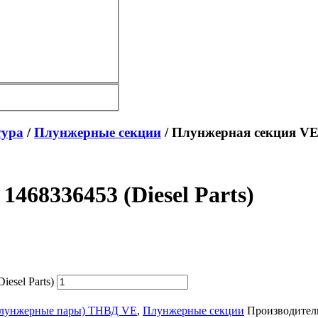
тура
/
Плунжерные секции
/ Плунжерная секция VE 6
468336453 (Diesel Parts)
esel Parts)
(плунжерные пары) ТНВД VE
,
Плунжерные секции
Производител