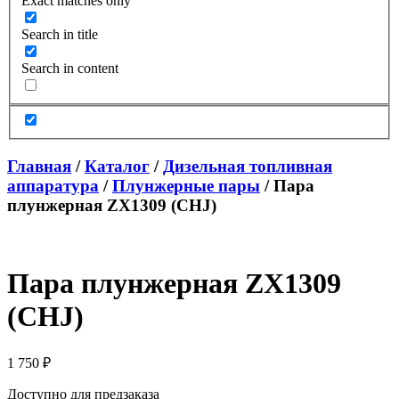
Exact matches only
Search in title
Search in content
Главная
/
Каталог
/
Дизельная топливная
аппаратура
/
Плунжерные пары
/ Пара
плунжерная ZX1309 (CHJ)
Пара плунжерная ZX1309
(CHJ)
1 750
₽
Доступно для предзаказа