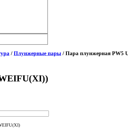
тура
/
Плунжерные пары
/ Пара плунжерная PW5 U
WEIFU(XI))
WEIFU(XI)