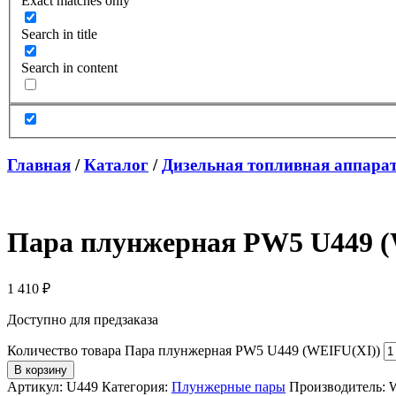
Exact matches only
Search in title
Search in content
Главная
/
Каталог
/
Дизельная топливная аппара
Пара плунжерная PW5 U449 (
1 410
₽
Доступно для предзаказа
Количество товара Пара плунжерная PW5 U449 (WEIFU(XI))
В корзину
Артикул:
U449
Категория:
Плунжерные пары
Производитель: