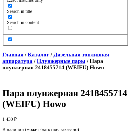
Exact matches only
Search in title
Search in content
Главная
/
Каталог
/
Дизельная топливная
аппаратура
/
Плунжерные пары
/ Пара
плунжерная 2418455714 (WEIFU) Howo
Пара плунжерная 2418455714
(WEIFU) Howo
1 430
₽
В наличии (может быть предзаказано)