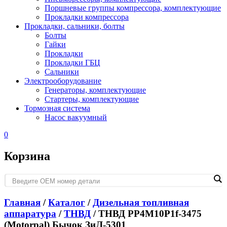
Поршневые группы компрессора, комплектующие
Прокладки компрессора
Прокладки, сальники, болты
Болты
Гайки
Прокладки
Прокладки ГБЦ
Сальники
Электрооборудование
Генераторы, комплектующие
Стартеры, комплектующие
Тормозная система
Насос вакуумный
0
Корзина
Главная
/
Каталог
/
Дизельная топливная
аппаратура
/
ТНВД
/ ТНВД PP4M10P1f-3475
(Motorpal) Бычок ЗиЛ-5301