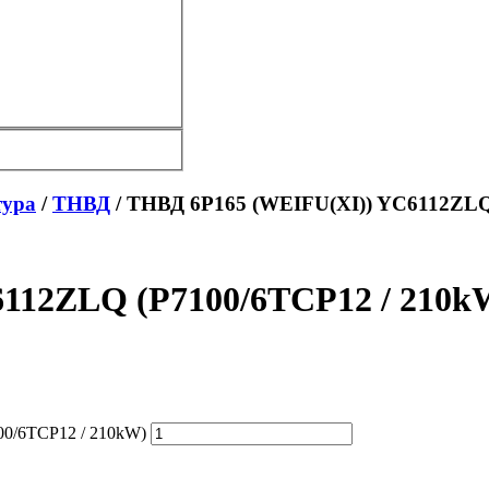
тура
/
ТНВД
/ ТНВД 6P165 (WEIFU(XI)) YC6112ZLQ
112ZLQ (P7100/6TCP12 / 210k
00/6TCP12 / 210kW)