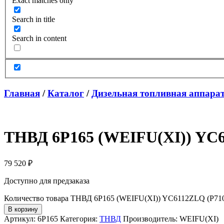
Exact matches only
Search in title
Search in content
Главная
/
Каталог
/
Дизельная топливная аппара
ТНВД 6P165 (WEIFU(XI)) YC6
79 520
₽
Доступно для предзаказа
Количество товара ТНВД 6P165 (WEIFU(XI)) YC6112ZLQ (P71
В корзину
Артикул:
6P165
Категория:
ТНВД
Производитель:
WEIFU(XI)