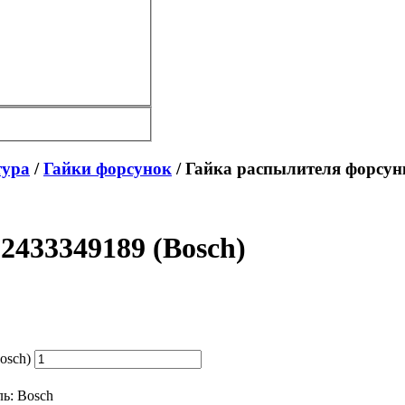
тура
/
Гайки форсунок
/ Гайка распылителя форсунк
2433349189 (Bosch)
osch)
ль:
Bosch