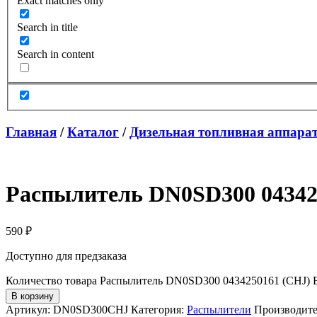
Exact matches only
Search in title
Search in content
Главная
/
Каталог
/
Дизельная топливная аппара
Распылитель DN0SD300 0434
590
₽
Доступно для предзаказа
Количество товара Распылитель DN0SD300 0434250161 (CHJ
В корзину
Артикул:
DN0SD300CHJ
Категория:
Распылители
Производите