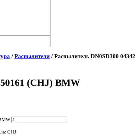
тура
/
Распылители
/ Распылитель DN0SD300 0434
250161 (CHJ) BMW
) BMW
ль:
CHJ