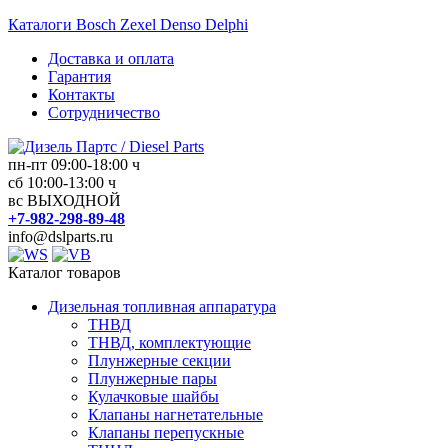
Перейти
Каталоги Bosch Zexel Denso Delphi
к
Доставка и оплата
содержимому
Гарантия
Контакты
Сотрудничество
пн-пт 09:00-18:00 ч
Дизель
сб 10:00-13:00 ч
вс ВЫХОДНОЙ
Партс
+7-982-298-89-48
/
info@dslparts.ru
Diesel
Parts
Каталог товаров
Дизельная топливная аппаратура
Дизельная
ТНВД
топливная
ТНВД, комплектующие
аппаратура
Плунжерные секции
Плунжерные пары
Кулачковые шайбы
Клапаны нагнетательные
Клапаны перепускные