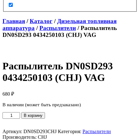
Главная
/
Каталог
/
Дизельная топливная
аппаратура
/
Распылители
/ Распылитель
DN0SD293 0434250103 (CHJ) VAG
Распылитель DN0SD293
0434250103 (CHJ) VAG
680
₽
В наличии (может быть предзаказано)
Количество
В корзину
товара
Распылитель
DN0SD293
Артикул:
DN0SD293CHJ
Категория:
Распылители
0434250103
Производитель:
CHJ