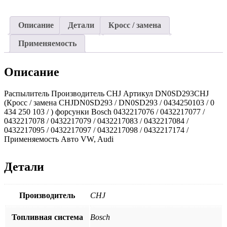
(CHJ)
VAG
Описание
Детали
Кросс / замена
Применяемость
Описание
Распылитель Производитель CHJ Артикул DN0SD293CHJ
(Кросс / замена CHJDN0SD293 / DN0SD293 / 0434250103 / 0
434 250 103 / ) форсунки Bosch 0432217076 / 0432217077 /
0432217078 / 0432217079 / 0432217083 / 0432217084 /
0432217095 / 0432217097 / 0432217098 / 0432217174 /
Применяемость Авто VW, Audi
Детали
Производитель
CHJ
Топливная система
Bosch