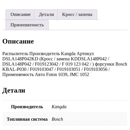
(Kangda)
Foton
Описание
Детали
Кросс / замена
Применяемость
Описание
Распылитель Производитель Kangda Артикул
DSLA148P042KD (Кросс / замена KDDSLA148P042 /
DSLA148P042 / F019123042 / F 019 123 042 / ) форсунки Bosch
KBAL-P030 / F019103047 / F019103051 / F019103056 /
Применяемость Авто Foton 1039, JMC 1052
Детали
Производитель
Kangda
Топливная система
Bosch