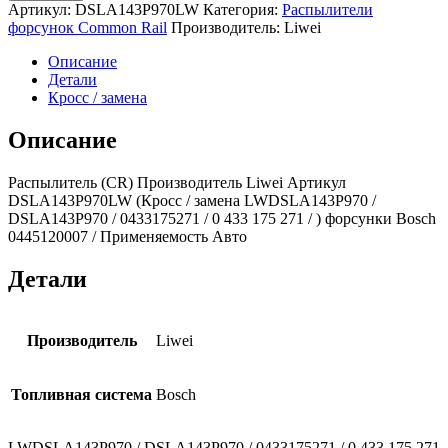
Распылитель
Артикул:
DSLA143P970LW
Категория:
Распылители
(CR)
форсунок Common Rail
Производитель:
Liwei
DSLA143P970
0433175271
Описание
(Liwei)
Детали
Cummins
Кросс / замена
ISBe
Описание
Распылитель (CR) Производитель Liwei Артикул
DSLA143P970LW (Кросс / замена LWDSLA143P970 /
DSLA143P970 / 0433175271 / 0 433 175 271 / ) форсунки Bosch
0445120007 / Применяемость Авто
Детали
Производитель
Liwei
Топливная система
Bosch
LWDSLA143P970 / DSLA143P970 / 0433175271 / 0 433 175 271