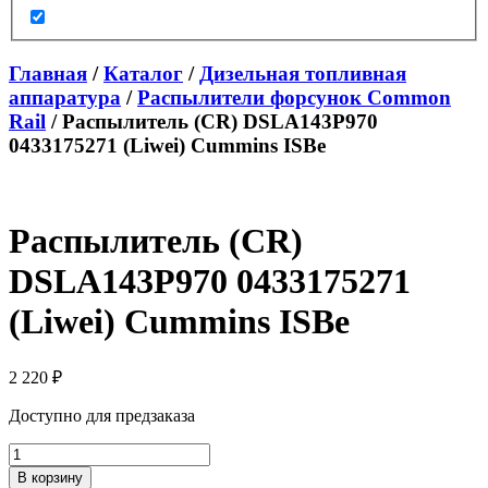
Главная
/
Каталог
/
Дизельная топливная
аппаратура
/
Распылители форсунок Common
Rail
/ Распылитель (CR) DSLA143P970
0433175271 (Liwei) Cummins ISBe
Распылитель (CR)
DSLA143P970 0433175271
(Liwei) Cummins ISBe
2 220
₽
Доступно для предзаказа
Количество
товара
В корзину