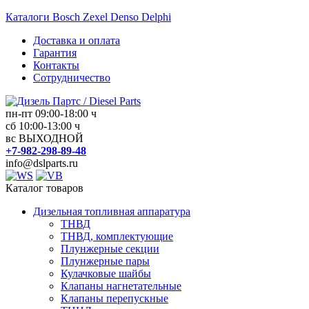
Перейти
Каталоги Bosch Zexel Denso Delphi
к
Доставка и оплата
содержимому
Гарантия
Контакты
Сотрудничество
пн-пт 09:00-18:00 ч
Дизель
сб 10:00-13:00 ч
вс ВЫХОДНОЙ
Партс
+7-982-298-89-48
/
info@dslparts.ru
Diesel
Parts
Каталог товаров
Дизельная топливная аппаратура
Дизельная
ТНВД
топливная
ТНВД, комплектующие
аппаратура
Плунжерные секции
Плунжерные пары
Кулачковые шайбы
Клапаны нагнетательные
Клапаны перепускные