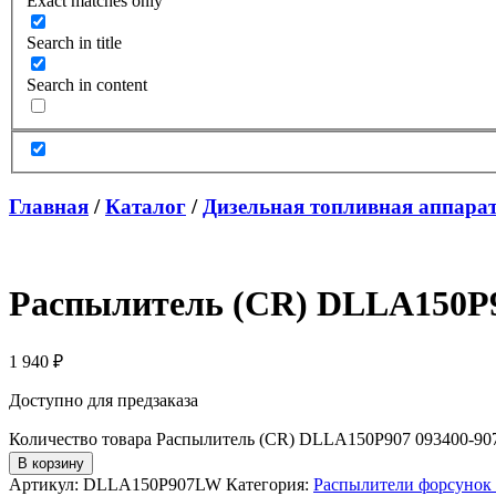
Exact matches only
Search in title
Search in content
Главная
/
Каталог
/
Дизельная топливная аппара
Распылитель (CR) DLLA150P90
1 940
₽
Доступно для предзаказа
Количество товара Распылитель (CR) DLLA150P907 093400-907
В корзину
Артикул:
DLLA150P907LW
Категория:
Распылители форсунок