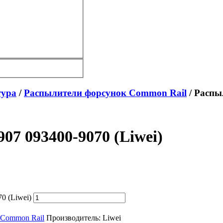
тура
/
Распылители форсунок Common Rail
/ Распы
7 093400-9070 (Liwei)
0 (Liwei)
 Common Rail
Производитель:
Liwei