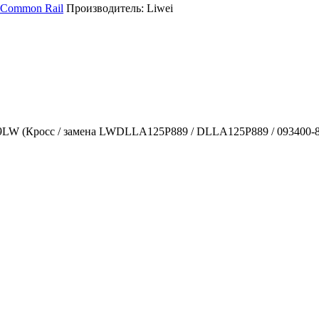
 Common Rail
Производитель:
Liwei
W (Кросс / замена LWDLLA125P889 / DLLA125P889 / 093400-889