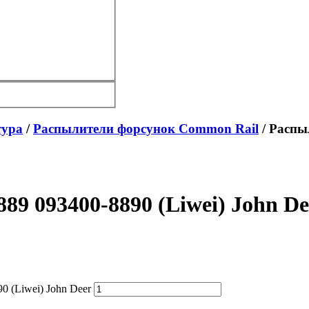
тура
/
Распылители форсунок Common Rail
/ Распы
9 093400-8890 (Liwei) John De
 (Liwei) John Deer