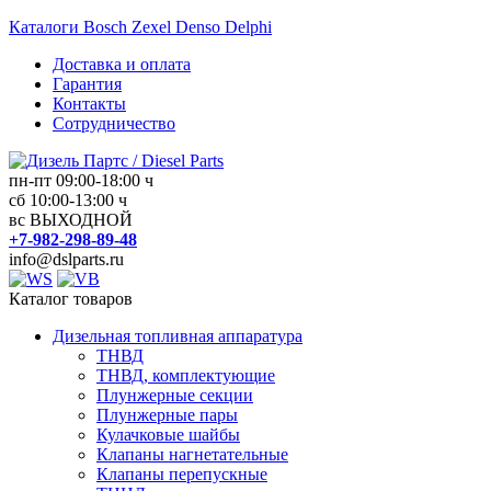
Перейти
Каталоги Bosch Zexel Denso Delphi
к
Доставка и оплата
содержимому
Гарантия
Контакты
Сотрудничество
пн-пт 09:00-18:00 ч
Дизель
сб 10:00-13:00 ч
вс ВЫХОДНОЙ
Партс
+7-982-298-89-48
/
info@dslparts.ru
Diesel
Parts
Каталог товаров
Дизельная топливная аппаратура
Дизельная
ТНВД
топливная
ТНВД, комплектующие
аппаратура
Плунжерные секции
Плунжерные пары
Кулачковые шайбы
Клапаны нагнетательные
Клапаны перепускные