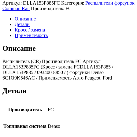
Распылитель
Артикул:
DLLA153P885FC
Категория:
Распылители форсунок
(CR)
Common Rail
Производитель:
FC
DLLA153P885
093400-
Описание
8850
Детали
(FC)
Кросс / замена
Peugeot,
Применяемость
Ford
Описание
Распылитель (CR) Производитель FC Артикул
DLLA153P885FC (Кросс / замена FCDLLA153P885 /
DLLA153P885 / 093400-8850 / ) форсунки Denso
6C1Q9K546AC / Применяемость Авто Peugeot, Ford
Детали
Производитель
FC
Топливная система
Denso