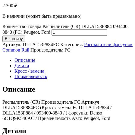
2 300
₽
В наличии (может быть предзаказано)
Количество товара Распылитель (CR) DLLA153P884 093400-
8840 (FC) Peugeot, Ford
В корзину
Артикул:
DLLA153P884FC
Категория:
Распылители форсунок
Common Rail
Производитель:
FC
Описание
Детали
Кросс / замена
Применяемость
Описание
Распылитель (CR) Производитель FC Артикул
DLLA153P884FC (Кросс / замена FCDLLA153P884 /
DLLA153P884 / 093400-8840 / ) форсунки Denso
6C1Q9K546AC / Применяемость Авто Peugeot, Ford
Детали