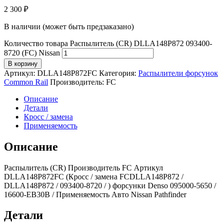
2 300
₽
В наличии (может быть предзаказано)
Количество товара Распылитель (CR) DLLA148P872 093400-
8720 (FC) Nissan
В корзину
Артикул:
DLLA148P872FC
Категория:
Распылители форсунок
Common Rail
Производитель:
FC
Описание
Детали
Кросс / замена
Применяемость
Описание
Распылитель (CR) Производитель FC Артикул
DLLA148P872FC (Кросс / замена FCDLLA148P872 /
DLLA148P872 / 093400-8720 / ) форсунки Denso 095000-5650 /
16600-EB30B / Применяемость Авто Nissan Pathfinder
Детали