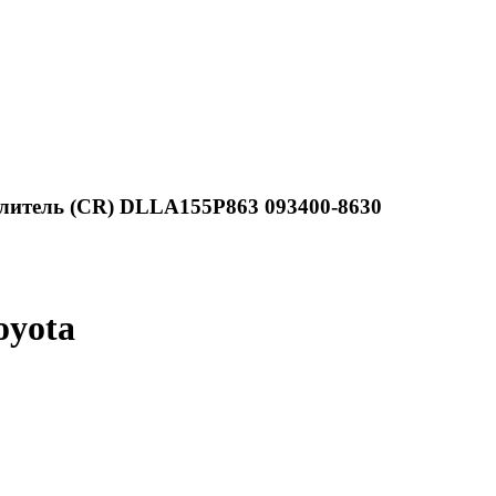
литель (CR) DLLA155P863 093400-8630
oyota