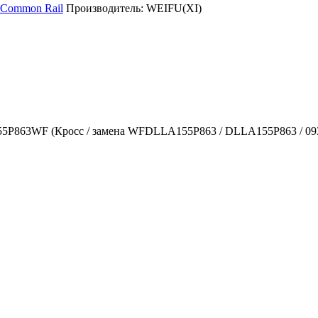
 Common Rail
Производитель:
WEIFU(XI)
P863WF (Кросс / замена WFDLLA155P863 / DLLA155P863 / 09340