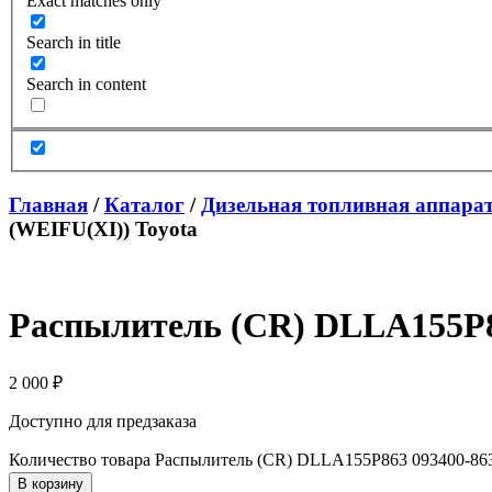
Exact matches only
Search in title
Search in content
Главная
/
Каталог
/
Дизельная топливная аппара
(WEIFU(XI)) Toyota
Распылитель (CR) DLLA155P86
2 000
₽
Доступно для предзаказа
Количество товара Распылитель (CR) DLLA155P863 093400-863
В корзину