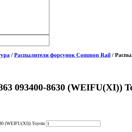
тура
/
Распылители форсунок Common Rail
/ Распы
3 093400-8630 (WEIFU(XI)) T
0 (WEIFU(XI)) Toyota