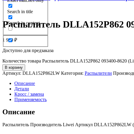
Exact matches only
Search in title
Распылитель DLLA152P862 093
Search in content
1 940
₽
Доступно для предзаказа
Количество товара Распылитель DLLA152P862 093400-8620 (Liw
В корзину
Артикул:
DLLA152P862LW
Категория:
Распылители
Производ
Описание
Детали
Кросс / замена
Применяемость
Описание
Распылитель Производитель Liwei Артикул DLLA152P862LW (Кр