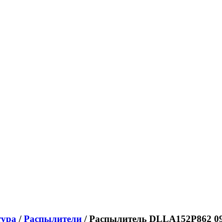
тура
/
Распылители
/ Распылитель DLLA152P862 093