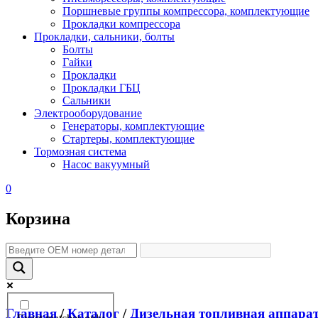
Поршневые группы компрессора, комплектующие
Прокладки компрессора
Прокладки, сальники, болты
Болты
Гайки
Прокладки
Прокладки ГБЦ
Сальники
Электрооборудование
Генераторы, комплектующие
Стартеры, комплектующие
Тормозная система
Насос вакуумный
0
Корзина
Главная
/
Каталог
/
Дизельная топливная аппара