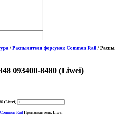
тура
/
Распылители форсунок Common Rail
/ Распы
8 093400-8480 (Liwei)
0 (Liwei)
 Common Rail
Производитель:
Liwei