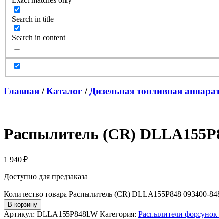
Exact matches only
Search in title
Search in content
Главная
/
Каталог
/
Дизельная топливная аппара
Распылитель (CR) DLLA155P84
1 940
₽
Доступно для предзаказа
Количество товара Распылитель (CR) DLLA155P848 093400-848
В корзину
Артикул:
DLLA155P848LW
Категория:
Распылители форсунок