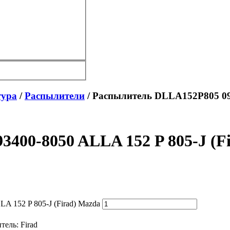
тура
/
Распылители
/ Распылитель DLLA152P805 093
400-8050 ALLA 152 P 805-J (F
 152 P 805-J (Firad) Mazda
тель:
Firad