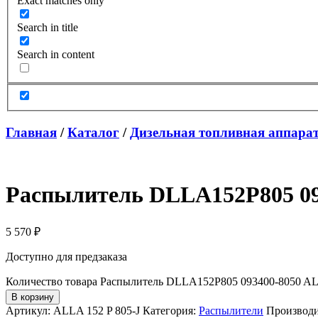
Exact matches only
Search in title
Search in content
Главная
/
Каталог
/
Дизельная топливная аппара
Распылитель DLLA152P805 093
5 570
₽
Доступно для предзаказа
Количество товара Распылитель DLLA152P805 093400-8050 ALLA
В корзину
Артикул:
ALLA 152 P 805-J
Категория:
Распылители
Производи