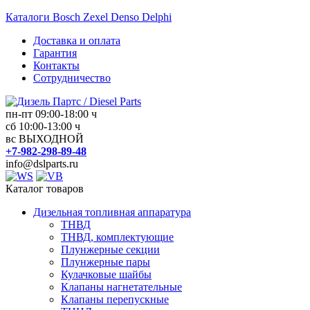
Перейти
Каталоги Bosch Zexel Denso Delphi
к
Доставка и оплата
содержимому
Гарантия
Контакты
Сотрудничество
пн-пт 09:00-18:00 ч
Дизель
сб 10:00-13:00 ч
вс ВЫХОДНОЙ
Партс
+7-982-298-89-48
/
info@dslparts.ru
Diesel
Parts
Каталог товаров
Дизельная топливная аппаратура
Дизельная
ТНВД
топливная
ТНВД, комплектующие
аппаратура
Плунжерные секции
Плунжерные пары
Кулачковые шайбы
Клапаны нагнетательные
Клапаны перепускные