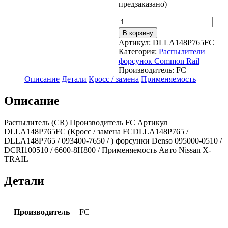
предзаказано)
Количество
товара
В корзину
Распылитель
Артикул:
DLLA148P765FC
(CR)
Категория:
Распылители
DLLA148P765
форсунок Common Rail
093400-
Производитель:
FC
7650
Описание
Детали
Кросс / замена
Применяемость
(FC)
Nissan
Описание
Распылитель (CR) Производитель FC Артикул
DLLA148P765FC (Кросс / замена FCDLLA148P765 /
DLLA148P765 / 093400-7650 / ) форсунки Denso 095000-0510 /
DCRI100510 / 6600-8H800 / Применяемость Авто Nissan X-
TRAIL
Детали
Производитель
FC