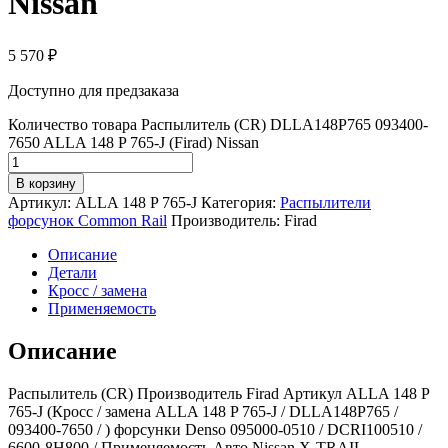
Nissan
5 570
₽
Доступно для предзаказа
Количество товара Распылитель (CR) DLLA148P765 093400-
7650 ALLA 148 P 765-J (Firad) Nissan
В корзину
Артикул:
ALLA 148 P 765-J
Категория:
Распылители
форсунок Common Rail
Производитель:
Firad
Описание
Детали
Кросс / замена
Применяемость
Описание
Распылитель (CR) Производитель Firad Артикул ALLA 148 P
765-J (Кросс / замена ALLA 148 P 765-J / DLLA148P765 /
093400-7650 / ) форсунки Denso 095000-0510 / DCRI100510 /
6600-8H800 / Применяемость Авто Nissan X-TRAIL