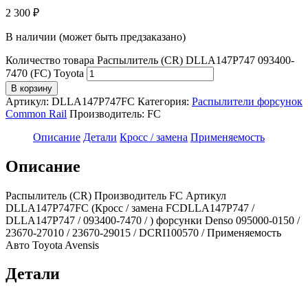
2 300
₽
В наличии (может быть предзаказано)
Количество товара Распылитель (CR) DLLA147P747 093400-
7470 (FC) Toyota
В корзину
Артикул:
DLLA147P747FC
Категория:
Распылители форсунок
Common Rail
Производитель:
FC
Описание
Детали
Кросс / замена
Применяемость
Описание
Распылитель (CR) Производитель FC Артикул
DLLA147P747FC (Кросс / замена FCDLLA147P747 /
DLLA147P747 / 093400-7470 / ) форсунки Denso 095000-0150 /
23670-27010 / 23670-29015 / DCRI100570 / Применяемость
Авто Toyota Avensis
Детали