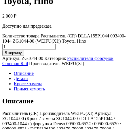
Toyota, Hino
2 000
₽
Доступно для предзаказа
Количество товара Распылитель (CR) DLLA155P1044 093400-
1044 ZG1044-00 (WEIFU(XI)) Toyota, Hino
В корзину
Артикул:
ZG1044-00
Категория:
Распылители форсунок
Common Rail
Производитель:
WEIFU(XI)
Описание
Детали
Кросс / замена
Применяемость
Описание
Распылитель (CR) Производитель WEIFU(XI) Артикул
ZG1044-00 (Кросс / замена ZG1044-00 / DLLA155P1044 /
093400-1044 / ) форсунки Denso 095000-652# / 095000-6520 /
095000-6521 / DCRI106520 / 23670-79025 / 23670-79026 /