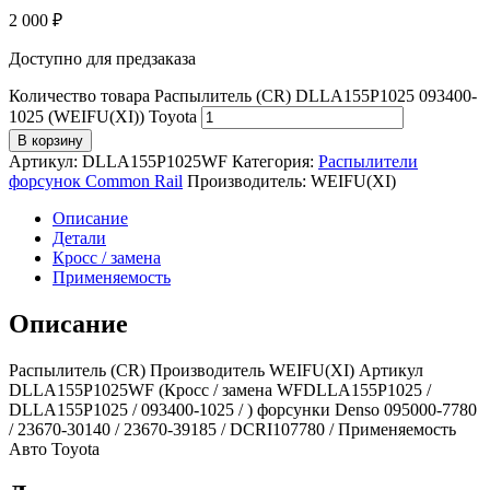
2 000
₽
Доступно для предзаказа
Количество товара Распылитель (CR) DLLA155P1025 093400-
1025 (WEIFU(XI)) Toyota
В корзину
Артикул:
DLLA155P1025WF
Категория:
Распылители
форсунок Common Rail
Производитель:
WEIFU(XI)
Описание
Детали
Кросс / замена
Применяемость
Описание
Распылитель (CR) Производитель WEIFU(XI) Артикул
DLLA155P1025WF (Кросс / замена WFDLLA155P1025 /
DLLA155P1025 / 093400-1025 / ) форсунки Denso 095000-7780
/ 23670-30140 / 23670-39185 / DCRI107780 / Применяемость
Авто Toyota