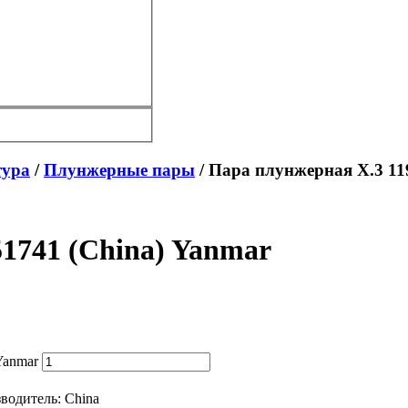
тура
/
Плунжерные пары
/ Пара плунжерная X.3 11
1741 (China) Yanmar
Yanmar
водитель:
China