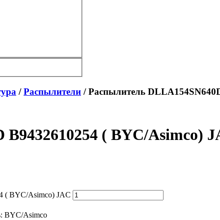
тура
/
Распылители
/ Распылитель DLLA154SN640D
B9432610254 ( BYC/Asimco) 
 ( BYC/Asimco) JAC
ь:
BYC/Asimco