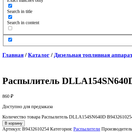
Exact matches only
Search in title
Search in content
Главная
/
Каталог
/
Дизельная топливная аппара
Распылитель DLLA154SN640D 
860
₽
Доступно для предзаказа
Количество товара Распылитель DLLA154SN640D B9432610254
В корзину
Артикул:
B9432610254
Категория:
Распылители
Производител