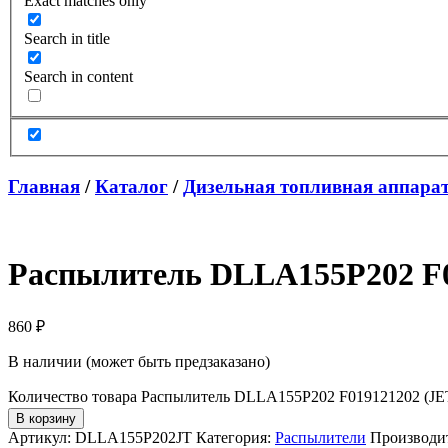
Exact matches only
Search in title
Search in content
Главная
/
Каталог
/
Дизельная топливная аппара
Распылитель DLLA155P202 F0
860
₽
В наличии (может быть предзаказано)
Количество товара Распылитель DLLA155P202 F019121202 (JET
В корзину
Артикул:
DLLA155P202JT
Категория:
Распылители
Производи