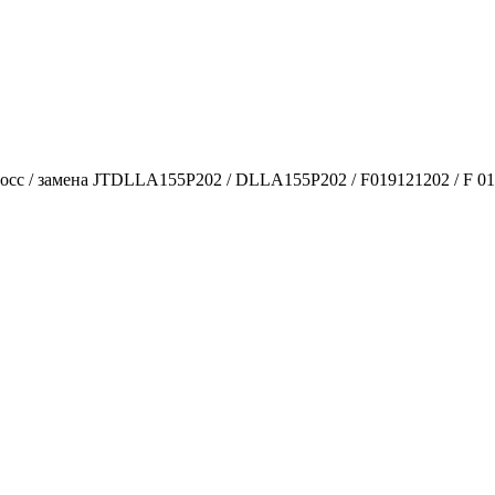
с / замена JTDLLA155P202 / DLLA155P202 / F019121202 / F 019 