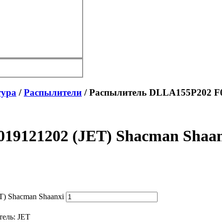
тура
/
Распылители
/ Распылитель DLLA155P202 F0
19121202 (JET) Shacman Shaan
) Shacman Shaanxi
тель:
JET