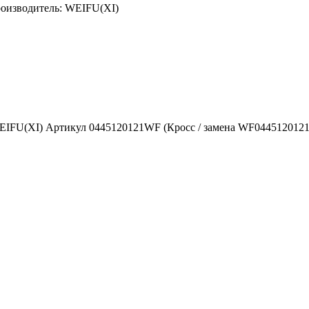
оизводитель:
WEIFU(XI)
IFU(XI) Артикул 0445120121WF (Кросс / замена WF0445120121 / 