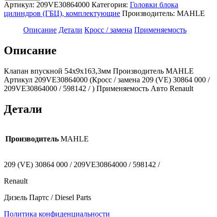
Клапан
Артикул:
209VE30864000
Категория:
Головки блока
впускной
цилиндров (ГБЦ), комплектующие
Производитель:
MAHLE
54х9х163,3мм
209VE30864000
Описание
Детали
Кросс / замена
Применяемость
(MAHLE)
Renault
Описание
Клапан впускной 54х9х163,3мм Производитель MAHLE
Артикул 209VE30864000 (Кросс / замена 209 (VE) 30864 000 /
209VE30864000 / 598142 / ) Применяемость Авто Renault
Детали
Производитель
MAHLE
209 (VE) 30864 000 / 209VE30864000 / 598142 /
Renault
Дизель Партс / Diesel Parts
Политика конфиденциальности