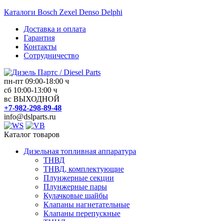
Перейти
Каталоги Bosch Zexel Denso Delphi
к
Доставка и оплата
содержимому
Гарантия
Контакты
Сотрудничество
пн-пт 09:00-18:00 ч
Дизель
сб 10:00-13:00 ч
вс ВЫХОДНОЙ
Партс
+7-982-298-89-48
/
info@dslparts.ru
Diesel
Parts
Каталог товаров
Дизельная топливная аппаратура
Дизельная
ТНВД
топливная
ТНВД, комплектующие
аппаратура
Плунжерные секции
Плунжерные пары
Кулачковые шайбы
Клапаны нагнетательные
Клапаны перепускные