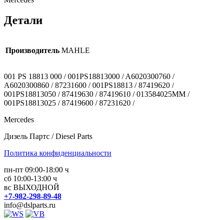
Детали
Производитель
MAHLE
001 PS 18813 000 / 001PS18813000 / A6020300760 /
A6020300860 / 87231600 / 001PS18813 / 87419620 /
001PS18813050 / 87419630 / 87419610 / 013584025MM /
001PS18813025 / 87419600 / 87231620 /
Mercedes
Дизель Партс / Diesel Parts
Политика конфиденциальности
пн-пт 09:00-18:00 ч
сб 10:00-13:00 ч
вс ВЫХОДНОЙ
+7-982-298-89-48
info@dslparts.ru