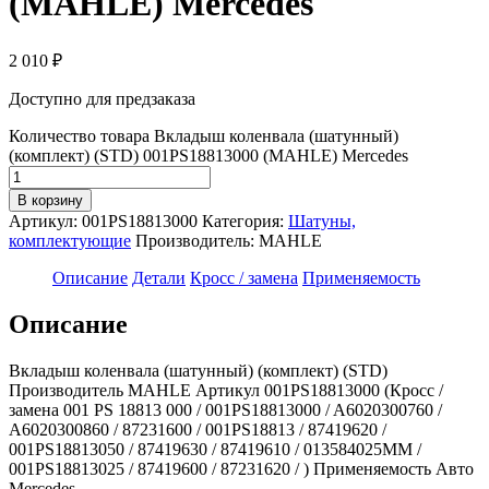
(MAHLE) Mercedes
2 010
₽
Доступно для предзаказа
Количество товара Вкладыш коленвала (шатунный)
(комплект) (STD) 001PS18813000 (MAHLE) Mercedes
В корзину
Артикул:
001PS18813000
Категория:
Шатуны,
комплектующие
Производитель:
MAHLE
Описание
Детали
Кросс / замена
Применяемость
Описание
Вкладыш коленвала (шатунный) (комплект) (STD)
Производитель MAHLE Артикул 001PS18813000 (Кросс /
замена 001 PS 18813 000 / 001PS18813000 / A6020300760 /
A6020300860 / 87231600 / 001PS18813 / 87419620 /
001PS18813050 / 87419630 / 87419610 / 013584025MM /
001PS18813025 / 87419600 / 87231620 / ) Применяемость Авто
Mercedes