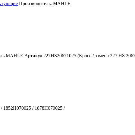
ектующие
Производитель:
MAHLE
ель MAHLE Артикул 227HS20671025 (Кросс / замена 227 HS 20671
 / 1852H070025 / 1878H070025 /