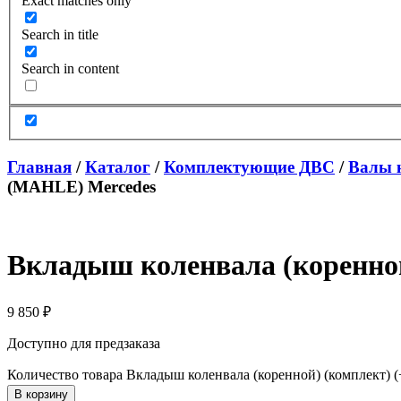
Exact matches only
Search in title
Search in content
Главная
/
Каталог
/
Комплектующие ДВС
/
Валы 
(MAHLE) Mercedes
Вкладыш коленвала (коренной
9 850
₽
Доступно для предзаказа
Количество товара Вкладыш коленвала (коренной) (комплект)
В корзину