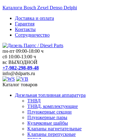
Перейти
Каталоги Bosch Zexel Denso Delphi
к
Доставка и оплата
содержимому
Гарантия
Контакты
Сотрудничество
пн-пт 09:00-18:00 ч
Дизель
сб 10:00-13:00 ч
вс ВЫХОДНОЙ
Партс
+7-982-298-89-48
/
info@dslparts.ru
Diesel
Parts
Каталог товаров
Дизельная топливная аппаратура
Дизельная
ТНВД
топливная
ТНВД, комплектующие
аппаратура
Плунжерные секции
Плунжерные пары
Кулачковые шайбы
Клапаны нагнетательные
Клапаны перепускные