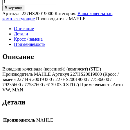
Количество
товара
В корзину
Вкладыш
Артикул:
227HS20019000
Категория:
Валы коленчатые,
коленвала
комплектующие
Производитель:
MAHLE
(коренной)
(комплект)
Описание
(STD)
Детали
227HS20019000
Кросс / замена
(MAHLE)
Применяемость
VW,
MAN
Описание
Вкладыш коленвала (коренной) (комплект) (STD)
Производитель MAHLE Артикул 227HS20019000 (Кросс /
замена 227 HS 20019 000 / 227HS20019000 / 77586600 /
79235600 / 77587600 / 6139 03 0 STD /) Применяемость Авто
VW, MAN
Детали
Производитель
MAHLE