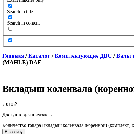
Exact matches only
Search in title
Search in content
Главная
/
Каталог
/
Комплектующие ДВС
/
Валы 
(MAHLE) DAF
Вкладыш коленвала (коренно
7 010
₽
Доступно для предзаказа
Количество товара Вкладыш коленвала (коренной) (комплект
В корзину