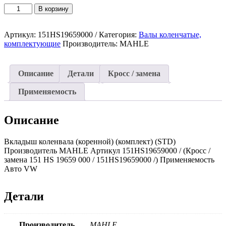
Количество
В корзину
товара
Вкладыш
Артикул:
151HS19659000 /
Категория:
Валы коленчатые,
коленвала
комплектующие
Производитель:
MAHLE
(коренной)
(комплект)
(STD)
151HS19659000
Описание
Детали
Кросс / замена
/
(MAHLE)
Применяемость
VW
Описание
Вкладыш коленвала (коренной) (комплект) (STD)
Производитель MAHLE Артикул 151HS19659000 / (Кросс /
замена 151 HS 19659 000 / 151HS19659000 /) Применяемость
Авто VW
Детали
Производитель
MAHLE