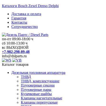
Перейти
Каталоги Bosch Zexel Denso Delphi
к
Доставка и оплата
содержимому
Гарантия
Контакты
Сотрудничество
пн-пт 09:00-18:00 ч
сб 10:00-13:00 ч
Дизель
вс ВЫХОДНОЙ
Партс
+7-982-298-89-48
/
info@dslparts.ru
Diesel
Parts
Каталог товаров
Дизельная топливная аппаратура
Дизельная
ТНВД
топливная
ТНВД, комплектующие
аппаратура
Плунжерные секции
Плунжерные пары
Кулачковые шайбы
Клапаны нагнетательные
Клапаны перепускные